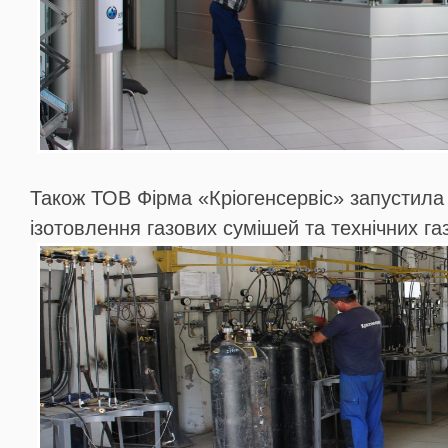
Також ТОВ Фірма «Кріогенсервіс» запустила 
ізотовлення газових сумішей та технічних газ