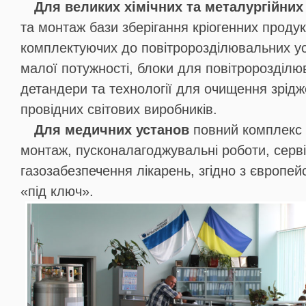
Для великих хімічних та металургійних
та монтаж бази зберігання кріогенних продукт
комплектуючих до повітророзділювальних ус
малої потужності, блоки для повітророзділю
детандери та технології для очищення зрідже
провідних світових виробників.
Для медичних установ
повний комплекс р
монтаж, пусконалагоджувальні роботи, серві
газозабезпечення лікарень, згідно з європе
«під ключ».