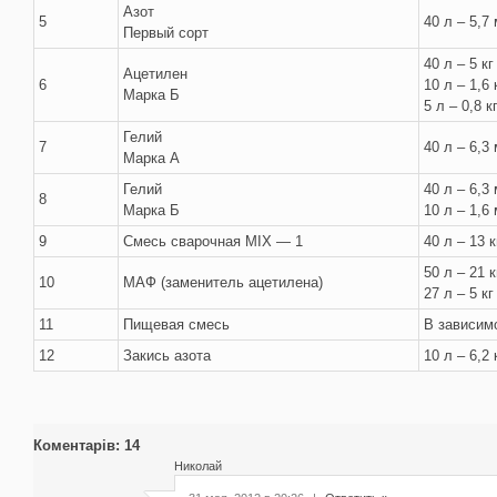
Азот
5
40 л – 5,7
Первый сорт
40 л – 5 кг
Ацетилен
6
10 л – 1,6 
Марка Б
5 л – 0,8 к
Гелий
7
40 л – 6,3
Марка А
Гелий
40 л – 6,3
8
Марка Б
10 л – 1,6
9
Смесь сварочная MIX — 1
40 л – 13 к
50 л – 21 к
10
МАФ (заменитель ацетилена)
27 л – 5 кг
11
Пищевая смесь
В зависим
12
Закись азота
10 л – 6,2 
Коментарів: 14
Николай