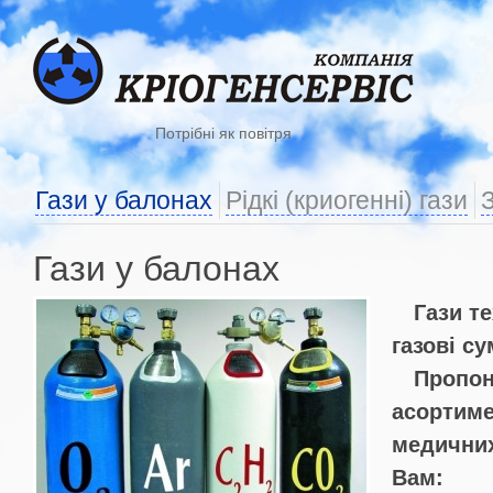
Потрібні як повітря
Гази у балонах
Рідкі (криогенні) гази
Гази у балонах
Гази те
газові су
Пропон
асортиме
медичних
Вам: