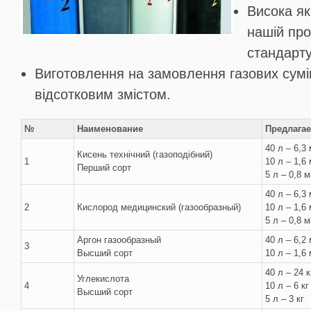
Висока які
нашій пр
стандарту
Виготовлення на замовлення газових сумі
відсотковим змістом.
№
Наименование
Предлага
40 л – 6,3
Кисень технічний (газоподібний)
1
10 л – 1,6
Перший сорт
5 л – 0,8 м
40 л – 6,3
2
Кислород медицинский (газообразный)
10 л – 1,6
5 л – 0,8 м
Аргон газообразный
40 л – 6,2
3
Высший сорт
10 л – 1,6
40 л – 24 к
Углекислота
4
10 л – 6 кг
Высший сорт
5 л – 3 кг