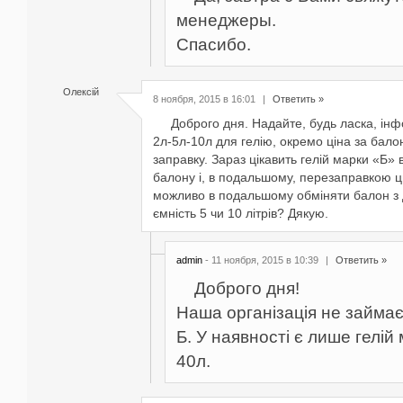
менеджеры.
Спасибо.
Олексій
8 ноября, 2015 в 16:01
|
Ответить »
Доброго дня. Надайте, будь ласка, інфо
2л-5л-10л для гелію, окремо ціна за бало
заправку. Зараз цікавить гелій марки «Б» 
балону і, в подальшому, перезаправкою ц
можливо в подальшому обміняти балон з 
ємність 5 чи 10 літрів? Дякую.
admin
- 11 ноября, 2015 в 10:39
|
Ответить »
Доброго дня!
Наша організація не займає
Б. У наявності є лише гелій
40л.