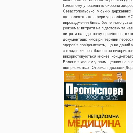
Головному управлінню охорони здоров’
Севастопольської міських державних а
що належать до сфери управління МОЗ
впровадження більш безпечного устат
(зокрема: витрати на підготовку та нав
витрати на підготовку приміщень, в я
документації; ймовірні терміни перео
здоров’я повідомляють, що на даний ч
закладів кисневі балони не використо
використовуються кисневі концентрато
Балони з киснем у приміщеннях не зн
підприємствах. Отримані дозволи Дер