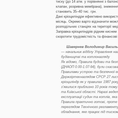
тиску (до 14 атм. у порівнянні з бало
клапан, розривна мембрана), зниження 
становить 35–40 тис. грн.
Дані кріоциліндри ефективно використ
місяць. Окремо варто відзначити можл
розподільчих станціях на території м
Заправка кріоциліндрів рідким киснем
скоротити трудомісткість та фінансові
Шавернев Володимир Василь
— начальник відділу Управління на
будівництві та котлонагляду
Як відомо, Правила будови та без
(ДНАОП 0.00-1.07-94), були скасо
Правилами устрою та безпечної е
Держгіртехнаглядом СРСР 27 лист
кріоциліндр як у правилах 1987 рок
з’явилися приблизно 10 років том
та Київської області. Наразі веде
експлуатації судин та котлів, як
Правила практично готові, проте 
переглядом Технічного регламенту
обладнання, яке працює під тиском