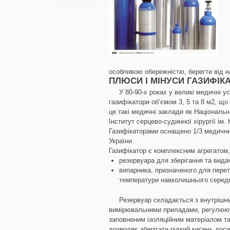
особливою обережністю, берегти від на
ПЛЮСИ І МІНУСИ ГАЗИФІК
У 80-90-х роках у великі медичні 
газифікатори об’ємом 3, 5 та 8 м2, що
це такі медичні заклади як Національ
Інститут серцево-судинної хірургії ім. 
Газифікаторами оснащено 1/3 медични
України.
Газифікатор є комплексним агрегатом,
резервуара для зберігання та видач
випарника, призначеного для перет
температури навколишнього серед
Резервуар складається з внутрішн
вимірювальними приладами, регулююч
заповненим ізоляційним матеріалом т
дозволяє зберігати рідкий кисень дос