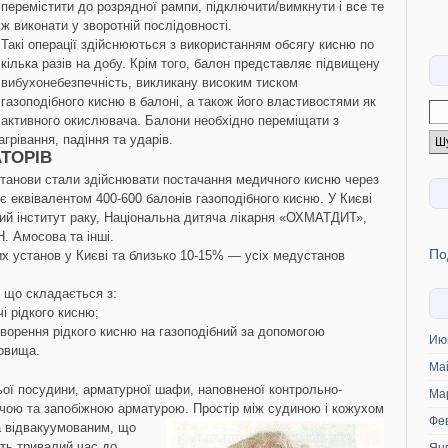
перемістити до розрядної рампи, підключити/вимкнути і все те
ж виконати у зворотній послідовності.
Такі операції здійснюються з використанням обсягу кисню по
кілька разів на добу. Крім того, балон представляє підвищену
вибухонебезпечність, викликану високим тиском
газоподібного кисню в балоні, а також його властивостями як
активного окислювача. Балони необхідно переміщати з
грівання, падіння та ударів.
АТОРІВ
установи стали здійснювати постачання медичного кисню через
 є еквівалентом 400-600 балонів газоподібного кисню. У Києві
ний інститут раку, Національна дитяча лікарня «ОХМАТДИТ»,
Н. Амосова та інші.
По
х установ у Києві та близько 10-15% — усіх медустанов
 що складається з:
і рідкого кисню;
ворення рідкого кисню на газоподібний за допомогою
Ию
овища.
Ма
ьої посудини, арматурної шафи, наповненої контрольно-
Ма
ою та запобіжною арматурою. Простір між судиною
і кожухом
Фе
а відвакуумованим, що
ить тривалий час до