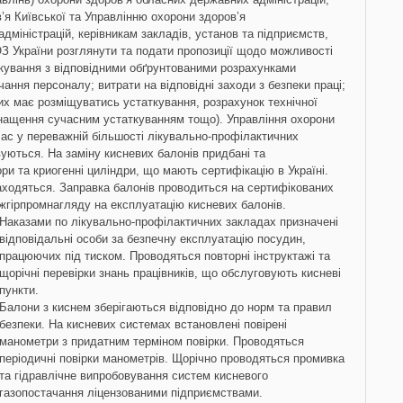
я Київської та Управлінню охорони здоров’я
дміністрацій, керівникам закладів, установ та підприємств,
 України розглянути та подати пропозиції щодо можливості
кування з відповідними обґрунтованими розрахунками
чання персоналу; витрати на відповідні заходи з безпеки праці;
ких має розміщуватись устаткування, розрахунок технічної
снащення сучасним устаткуванням тощо). Управління охорони
ас у переважній більшості лікувально-профілактичних
вуються. На заміну кисневих балонів придбані та
ри та криогенні циліндри, що мають сертифікацію в Україні.
аходяться. Заправка балонів проводиться на сертифікованих
жгірпромнагляду на експлуатацію кисневих балонів.
Наказами
по лікувально-профілактичних закладах призначені
відповідальні особи за безпечну експлуатацію посудин,
працюючих під тиском. Проводяться повторні інструктажі та
щорічні перевірки знань працівників, що обслуговують кисневі
пункти.
Балони з киснем зберігаються відповідно до норм та правил
безпеки. На кисневих системах встановлені повірені
манометри з придатним терміном повірки. Проводяться
періодичні повірки манометрів. Щорічно проводяться промивка
та гідравлічне випробовування систем кисневого
газопостачання ліцензованими підприємствами.