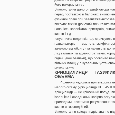
його використання.
Використання даного газифікатора має
перед поставкою в балонах: виключен
фізичної праці при завантаженні/розва
високих тисків (робочий тиск газифікат
наявність запобіжних пристроїв, зниж
кисню і т.д. .
Існує низка недоліків, що стримують 
газифікаторів, — вартість газифікаторі
залежно від обсягу) та наявність допу
лікувальних та адміністративних корпу
підвищеної безпеки), що особливо важ
вільних площ у лікувальних установа
межах міста.
КРИОЦИЛИНДР — ГАЗИФИ
ОБЪЕМА
Рішенням недоліків при використанн
малого об’єму (кріоциліндр DPL 450170
Кріоциліндр — це кріогенний посуд, в
ізоляцією і обладнаний запірно-регу
приладами, системою регулювання та 
кисню в газоподібний.
Використання кріоциліндрів значно пі