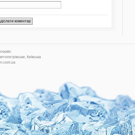
нсервіс
вятопетрівське, Київська
en.com.ua