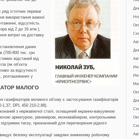
Ян
Де
 ряд істотних переваг
Но
ня використання важкої
нтаженні, відсутність
Ок
ора від 2 до 16 атм.),
Се
ення витрат на доставку
Авг
встановлення даних
Де
в (700-800 тис. грн
стимих відстаней від
Авг
сів (як об’єкта
Ию
ливо за відсутності
Ию
х, розташованих у
Ма
КАТОР МАЛОГО
Ок
і газифікаторів великого об’єму є застосування газифікаторів
Де
-1,37; DPL 450 210-2,88).
Се
иконаний з нержавіючої сталі, оснащений екранно-вакуумною
люючою арматурою, рівнеміром, економайзером, контрольними
Ок
підтримки тиску, призначений для перетворення рідкого
Се
Авг
двищує безпеку експлуатації завдяки зниженому робочому