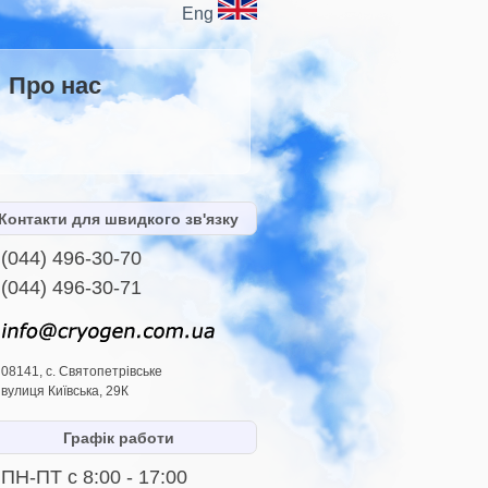
Eng
Про нас
Контакти для швидкого зв'язку
(044) 496-30-70
(044) 496-30-71
08141, с. Святопетрівське
вулиця Київська, 29К
Графік работи
ПН-ПТ с 8:00 - 17:00