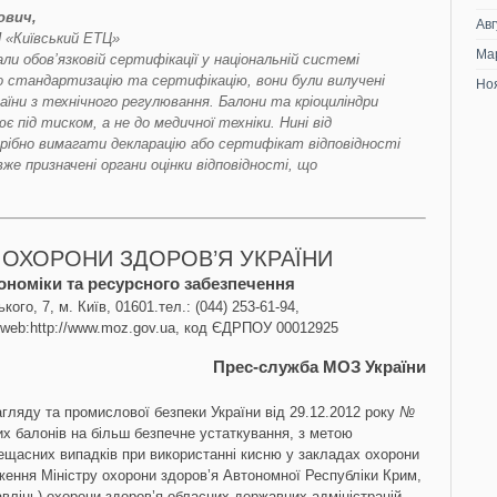
ович,
Авг
П «Київський ЕТЦ»
Ма
али обов’язковій сертифікації у національній системі
 стандартизацію та сертифікацію, вони були вилучені
Но
їни з технічного регулювання. Балони та кріоциліндри
 під тиском, а не до медичної техніки. Нині від
рібно вимагати декларацію або сертифікат відповідності
же призначені органи оцінки відповідності, що
 ОХОРОНИ ЗДОРОВ’Я УКРАЇНИ
ономіки та ресурсного забезпечення
ого, 7, м. Київ, 01601.тел.: (044) 253-61-94,
 web:http://www.moz.gov.ua, код ЄДРПОУ 00012925
Прес-служба МОЗ України
агляду та промислової безпеки України від 29.12.2012 року
№
х балонів на більш безпечне устаткування, з метою
ещасних випадків при використанні кисню у закладах охорони
ення Міністру охорони здоров’я Автономної Республіки Крим,
влінь) охорони здоров’я обласних державних адміністрацій,