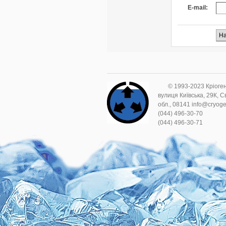
E-mail:
© 1993-2023 Кріоге
вулиця Київська, 29К, С
обл., 08141 info@cryog
(044) 496-30-70
(044) 496-30-71