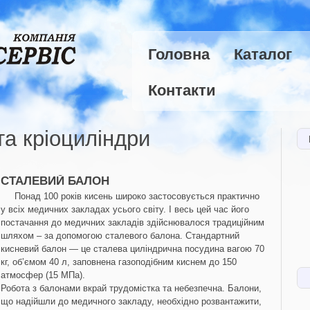
Головна
Каталог
Контакти
та кріоциліндри
СТАЛЕВИЙ БАЛОН
Понад 100 років кисень широко застосовується практично
у всіх медичних закладах усього світу. І весь цей час його
постачання до медичних закладів здійснювалося традиційним
шляхом – за допомогою сталевого балона. Стандартний
кисневий балон — це сталева циліндрична посудина вагою 70
кг, об’ємом 40 л, заповнена газоподібним киснем до 150
атмосфер (15 МПа).
Робота з балонами вкрай трудомістка та небезпечна. Балони,
що надійшли до медичного закладу, необхідно розвантажити,