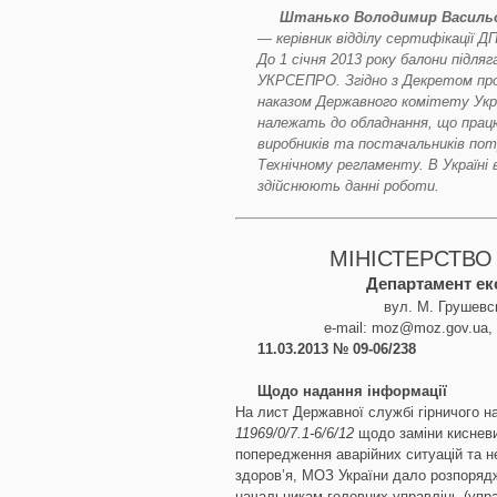
Штанько Володимир Василь
— керівник відділу сертифікації Д
До 1 січня 2013 року балони підляг
УКРСЕПРО. Згідно з Декретом про
наказом Державного комітету Укра
належать до обладнання, що працює
виробників та постачальників пот
Технічному регламенту. В Україні в
здійснюють данні роботи.
МІНІСТЕРСТВО
Департамент ек
вул. М. Грушевськ
e-mail: moz@moz.gov.ua,
11.03.2013 № 09-06/238
Щодо надання інформації
На лист Державної службі гірничого н
11969/0/7.1-6/6/12
щодо заміни кисневи
попередження аварійних ситуацій та н
здоров’я, МОЗ України дало розпорядж
начальникам головних управлінь (упра