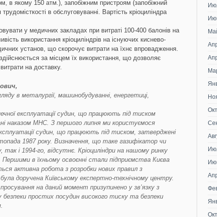
ном, в якому 150 атм.), запобіжним пристроям (запобіжний
Ию
трудомісткості в обслуговуванні. Вартість кріоциліндра
Ию
овувати у медичних закладах при витраті 100-400 балонів на
Ма
ивість використання кріоциліндрів на існуючих киснево-
Ап
едичних установ, що скорочує витрати на їхнє впровадження.
 здійснюється за місцем їх використання, що дозволяє
Ап
 витрати на доставку.
Ма
Ян
ович,
гляду в металургії, машинобудуванні, енергетиці,
Но
Ок
печної експлуатації судин, що працюють під тиском
вані наказом МНС. З першого липня ми користуємося
Се
ксплуатації судин, що працюють під тиском, затверджені
Авг
опада 1987 року. Визначення, що таке газифікатор чи
Ию
у, так і 1994-го, відсутнє. Кріоциліндри на нашому ринку
у. Першими в їхньому освоєнні стали підприємства Києва
Ию
ться активна робота з розробки нових правил з
Ап
а була доручена Київському експертно-технічному центру.
просування на даний момент призупинено у зв’язку з
Фе
 безпеки простих посудин високого тиску та безпеки
Ян
.
Ок