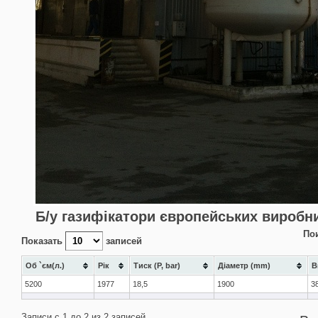
Б/у газифікатори європейських виробни
По
Показать
записей
Об `єм(л.)
Рік
Тиск (P, bar)
Діаметр (mm)
В
5200
1977
18,5
1900
3
Записи с 1 до 2 из 2 записей