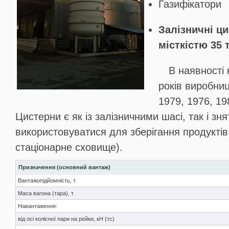
Газифікатори
Залізничні ц
місткістю 35 т
В наявності 
років виробниц
1979, 1976, 19
Цистерни є як із залізничними шасі, так і знят
використовуватися для зберігання продуктів 
стаціонарне сховище).
Призначення (основний вантаж)
Вантажопідйомність, т
Маса вагона (тара), т
Навантаження:
від осі колісної пари на рейки, кН (тс)