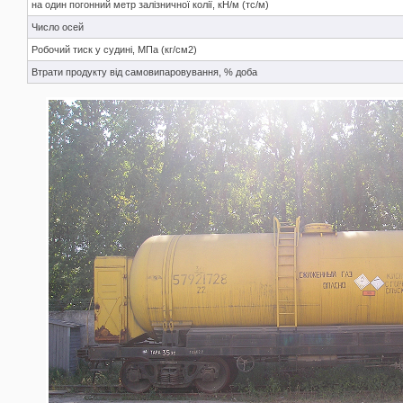
на один погонний метр залізничної колії, кН/м (тс/м)
Число осей
Робочий тиск у судині, МПа (кг/см2)
Втрати продукту від самовипаровування, % доба