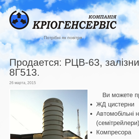
Потрібні як повітря
Продается: РЦВ-63, залізн
8Г513.
26 марта, 2015
Ви можете п
ЖД цистерни
Автомобільні 
(семітрейлери
Компресора