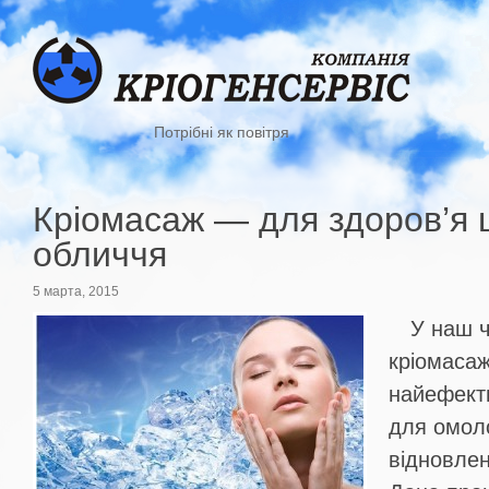
Потрібні як повітря
Кріомасаж — для здоров’я 
обличчя
5 марта, 2015
У наш 
кріомасаж
найефект
для омол
відновлен