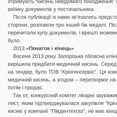
отримують “кисень невідомого походження” 
виїмку документів у постачальника.
Після публікації із нами зв’язались предст
сторони, розповіли про інший бік медалі. Пі
перечитали купу документів, і врешті можем
було.
2013.
«Початок і кінець»
Восени 2013 року Запорізька обласна клін
вирішила придбати медичний кисень. Серед 
на тендер, було ТОВ “Кріогенсервіс”. Ця ком
медичний кисень, а згодом – перетворює на 
потім і продає.
Так от, конкурсний комітет лікарні зауважи
лист, яким підтверджувалася закупівля “Кріо
кисню у компанії “Південтехгаз”, не має вихі