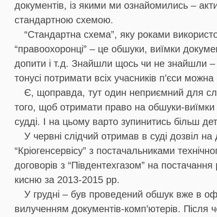
документів, із якими ми ознайомились – акт
стандартною схемою.
“Стандартна схема”, яку роками використо
“правоохоронці” – це обшуки, виїмки докумен
допити і т.д. Знайшли щось чи не знайшли –
тонусі потримати всіх учасників п’єси можна
Є, щоправда, тут один неприємний для сл
того, щоб отримати право на обшуки-виїмки 
судді. І на цьому варто зупинитись більш де
У червні слідчий отримав в суді дозвіл на
“Кріогенсервісу” з постачальниками технічно
договорів з “Південтехгазом” на постачання
кисню за 2013-2015 рр.
У грудні – був проведений обшук вже в офіс
вилученням документів-комп’ютерів. Після чо