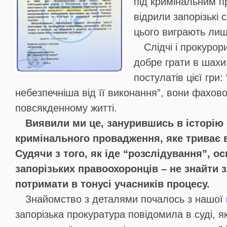
під кримінальним 
відрили запорізькі с
цього виграють лиш
Слідчі і прокуро
добре грати в шахи
постулатів цієї гри:
небезпечніша від її виконання”, вони фахов
повсякденному житті.
Виявили ми це, занурившись в історію
кримінального провадження, яке триває 
Судячи з того, як іде “розслідування”, ос
запорізьких правоохоронців – не знайти з
потримати в тонусі учасників процесу.
Знайомство з деталями почалось з нашої
запорізька прокуратура повідомила в суді, я