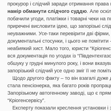
прокурор і слідчий заради отримання права
намір обманути слідчого суддю
. Але оскі
побачили угоди, платіжки і товарні чеки на 
приречені висловити ідею, що запорізькі слід
неуважними. Усе-таки перевірити дві фірми,
документальні стосунки, і цього не помітити
неабиякий хист. Мало того, юристи “Кріогенс
вся документація по угодах із “Південтехгазо
обшуку у грудні минулого року, і вони вказу
запорізький слідчий усе одно зміг її не поміт
Щодо другого факту – то він взагалі дуже
стала пенсіонерка, яка багато років пропра
Запорізькому автогенному заводі, що є пря
“Кріогенсервісу”.
Експерту показали креслення установки і 