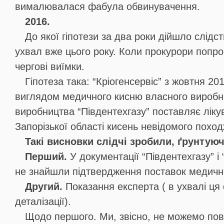
вималювалася фабула обвинувачення.
2016.
До якої гіпотези за два роки дійшло слідст
ухвал вже цього року. Коли прокурори попр
чергові виїмки.
Гіпотеза така: “Кріогенсервіс” з жовтня 201
виглядом медичного кисню власного виробн
виробництва “Південтехгазу” поставляє лік
Запорізької області кисень невідомого поход
Такі висновки слідчі зробили, ґрунтую
Перший.
У документації “Південтехгазу” і 
не знайшли підтвердження поставок медично
Другий.
Показання експерта ( в ухвалі ця
деталізації).
Щодо першого. Ми, звісно, не можемо пов