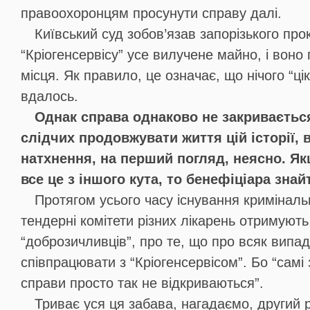
правоохоронцям просунути справу далі.
Київський суд зобов’язав запорізького пр
“Кріогенсервісу” усе вилучене майно, і воно
місця. Як правило, це означає, що нічого “ці
вдалось.
Однак справа однаково не закриваєтьс
слідчих продовжувати життя цій історії, 
натхнення, на перший погляд, неясно. Я
все це з іншого кута, то бенефіціара зна
Протягом усього часу існування кримінал
тендерні комітети різних лікарень отримують
“доброзичливців”, про те, що про всяк випа
співпрацювати з “Кріогенсервісом”. Бо “самі 
справи просто так не відкриваються”.
Триває уся ця забава, нагадаємо, другий рі