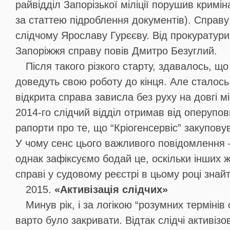
райвідділ Запорізької міліції порушив кримі
за статтею підроблення документів). Справ
слідчому Ярославу Гурєєву. Від прокуратур
Запоріжжя справу повів Дмитро Безуглий.
Після такого різкого старту, здавалось, що
доведуть свою роботу до кінця. Але сталось
відкрита справа зависла без руху на довгі мі
2014-го слідчий відділ отримав від оперупо
рапорти про те, що “Кріогенсервіс” закупову
У чому сенс цього важливого повідомлення 
однак зафіксуємо бодай це, оскільки інших 
справі у судовому реєстрі в цьому році знай
2015.
«Активізація слідчих»
Минув рік, і за логікою “розумних термінів
варто було закривати. Відтак слідчі активізов