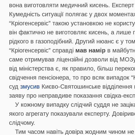
вона виготовляти медичний кисень. Експерт с
Кумедність ситуації полягає у двох момента
“Кріогенсервіс” такою установкою не корист
він фактично не виготовляє кисень, а лише 
рідкого в газоподібний. Другий нюанс є у то
“Кріогенсервіс” справді
мав намір
в майбутн
саме отримував ліцензійні дозволи від МОЗу.
від міністерства є, як правило, більш перек
свідчення пенсіонера, то про всяк випадок “
суд
змусив
Києво-Святошинське відділення п
заяву про неправдиве показання свідка-екс
У кожному випадку слідчий суддя не заці
якого агрегату показували експерту. Довірив
слідчому.
Тим часом навіть довіра жодним чином не