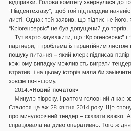
відправки. Голова комітету звернулася до г
“Південтехгазу”, щоб той підтвердив наявніс
листі. Однак той заявив, що підпис не його.
“Кріогенсервіс” не був допущений до торгів.
Тут варто зауважити, що “Кріогенсервіс” і 
партнери, і проблема із гарантійним листом
пошуку питання – який клерк підписав папір 
кожному випадку можливість виграти тендер 
втратив, і на цьому історія мала би закінчит
зовсім по-іншому.
2014.
«Новий початок»
Минуло півроку, і раптом головний лікар зв
Сталося це аж 28 квітня 2014 року. Що спон
про минулорічний тендер – сказати важко. Ал
спрацювала на диво оперативно. Того ж дн