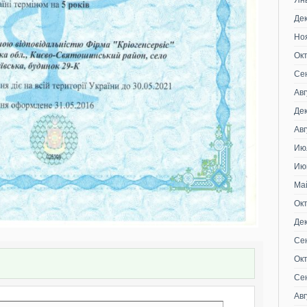
Ян
Де
Но
Ок
Се
Авг
Де
Авг
Ию
Ию
Ма
Ок
Де
Се
Ок
Се
Авг