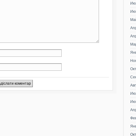
Ию
Ию
Ма
Ап
Ап
Ма
Ян
Но
Ок
Се
Авг
Ию
Ию
Ап
Фе
Ян
Ок