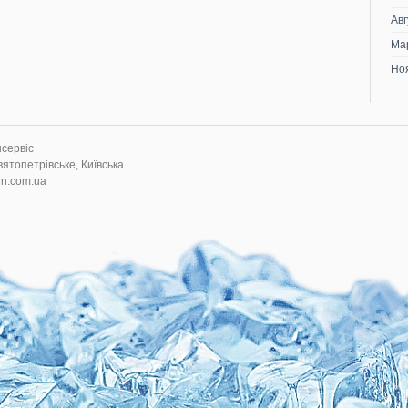
Авг
Ма
Но
нсервіс
вятопетрівське, Київська
en.com.ua