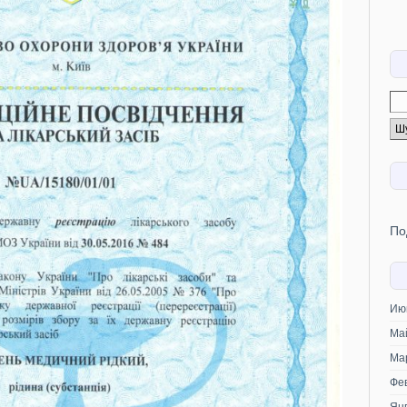
По
Ию
Ма
Ма
Фе