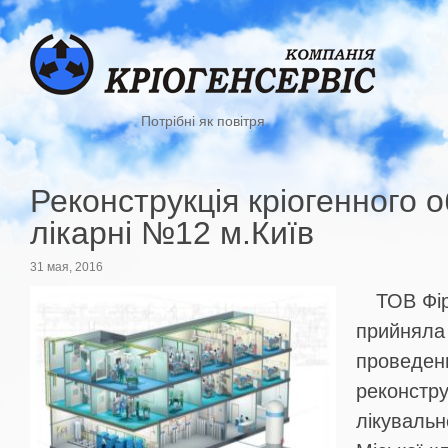
Потрібні як повітря
Реконструкція кріогенного 
лікарні №12 м.Київ
31 мая, 2016
ТОВ Фір
прийняла 
проведенн
реконстру
лікувальн