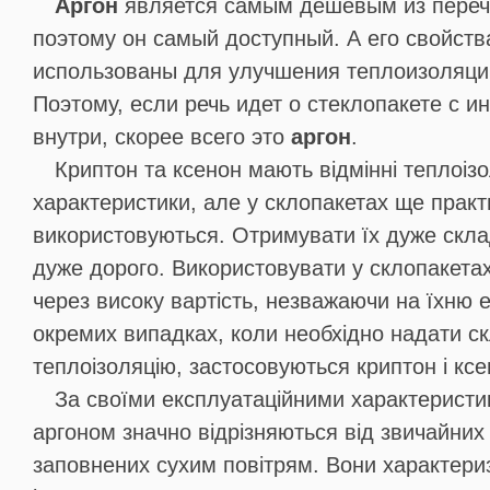
Аргон
является самым дешевым из переч
поэтому он самый доступный. А его свойств
использованы для улучшения теплоизоляции
Поэтому, если речь идет о стеклопакете с и
внутри, скорее всего это
аргон
.
Криптон та ксенон мають відмінні теплоізо
характеристики, але у склопакетах ще практ
використовуються. Отримувати їх дуже скл
дуже дорого. Використовувати у склопакетах
через високу вартість, незважаючи на їхню 
окремих випадках, коли необхідно надати с
теплоізоляцію, застосовуються криптон і ксе
За своїми експлуатаційними характеристи
аргоном значно відрізняються від звичайних 
заповнених сухим повітрям. Вони характер