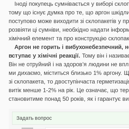
Іноді покупець сумнівається у виборі склоп
тому що існує думка про те, що аргон шкідл
поступово може виходити зі склопакетів у 
розвіяти ці сумніви, необхідно надати інфор
хімічний елемент та про конструкцію склопак
Аргон не горить і вибухонебезпечний, н
вступає у хімічні реакції.
Тому він і назива
Він не отруйний і на здоров’я людини не впл
ми дихаємо, міститься близько 1% аргону. 
зі склопакета, то двоступінчаста герметизаці
витік менше 1-2% на рік. Це означає, що тер
становитиме понад 50 років, як і гарантує в
Задать вопрос