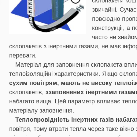
склопакети кош
звичайні. Сучас
повсюдно пропон
конструкції, а 
часто не знайо
склопакетів з інертними газами, не має інфор
переваги.
Матеріал для заповнення склопакета впли
теплоізоляційні характеристики. Якщо склоп
сухим повітрям, мають не високу теплоі
склопакетів,
ззаповнених інертними газам
набагато вища. Цей параметр впливає тепло
матеріалу заповнення.
Теплопровідність інертних газів набага
повітря, тому втрати тепла через таке вікно