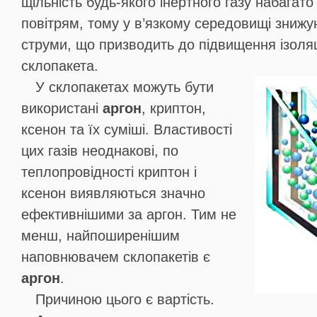
щільність будь-якого інертного газу набагато
повітрям, тому у в’язкому середовищі знижу
струми, що призводить до підвищення ізоля
склопакета.
У склопакетах можуть бути
використані
аргон
, криптон,
ксенон та їх суміші. Властивості
цих газів неоднакові, по
теплопровідності криптон і
ксенон виявляються значно
ефективнішими за аргон. Тим не
менш, найпоширенішим
наповнювачем склопакетів є
аргон
.
Причиною цього є вартість.