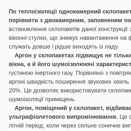
По теплоізоляції однокамерний склопаке
порівняти з двокамерним, заповненим п
встановлення склопакетів даної конструкції
віконні стулки, що знижує навантаження на фу
служать довше і рідше виходять із ладу.
Аргон у склопакетах підвищує не тільк
вікна, а й його шумоізолюючі характери
густиною інертного газу. Порівняно з повіт
аргоні швидкість поширення звукових хвиль
20%. Це дозволяє використовувати склопаке
шумоізоляції приміщень.
Аргон, поміщений у склопакет, відбива
ультрафіолетового випромінювання.
Це о
літній період, коли через сильне сонячне в