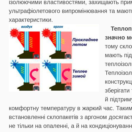
ізолюючими властивостями, захищають при
ультрафіолетового випромінювання та мають
характеристики.
Теплоп
значно м
тому скло
мають пі
теплоізол
Теплоізол
конструкц
зберігати
й підтрим
комфортну температуру в жаркий час. Таким
встановленні склопакетів з аргоном досягає
не тільки на опаленні, а й на кондиціонуван