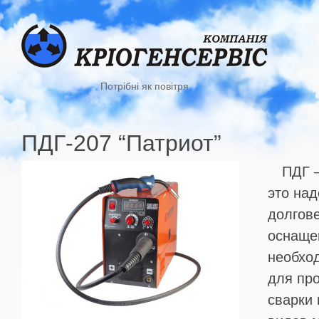
Потрібні як повітря
ПДГ-207 “Патриот”
ПДГ 
это на
долгов
оснаще
необхо
для пр
сварки 