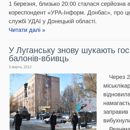
1 березня, близько 20:00 сталася серйозна 
кореспондент «УРА-Інформ. Донбас», про це
службі УДАІ у Донецькій області.
Читати далі »
У Луганську знову шукають гос
балонів-вбивць
3 марта, 2012
Через 2
міськліка
відновила
намагаєть
заправив
вибухнул
Реаніма