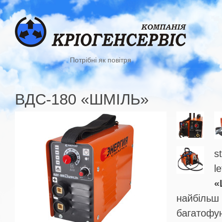
Потрібні як повітря
ВДС-180 «ШМІЛЬ»
s
le
«
найбільш 
багатофун