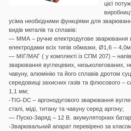
цієї поту
виробниц
усіма необхідними функціями для зварюванн
видів металів та сплавів:
— ММА – ручне електродугове зварювання
електродами всіх типів обмазки, Ø1,6 – 4,0м
— МІГ/МАГ ( у комплекті із СПМ 207) – напі
зварювання вуглецевих, низьколегованих, н
чавуну, алюмінію та його сплавів дротом суц
середовищі захисних газів та флюсового – с
1,1 мм;
-TIG-DC – аргонодугового зварювання вугле
сталі, міді, титану та чавуну серед аргону;
— Пуско-Заряд – 12 В. акумуляторних батар
-Зварювальний апарат перевірено за класом